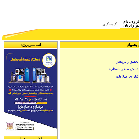
ca
اورزی، دام
گردشگری
ر و آبزیان
ي پشتيبان
اسپانسر پروژه
تحقيق و پژوهش
تشكل صنفي (استان)
فناوري اطلاعات