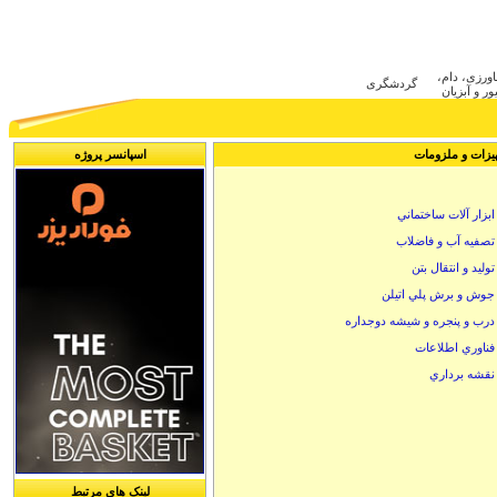
ca
اورزی، دام
گردشگری
ر و آبزیان
يزات و ملزومات
اسپانسر پروژه
ابزار آلات ساختماني
تصفيه آب و فاضلاب
توليد و انتقال بتن
جوش و برش پلي اتيلن
درب و پنجره و شيشه دوجداره
فناوري اطلاعات
نقشه برداري
لینک های مرتبط