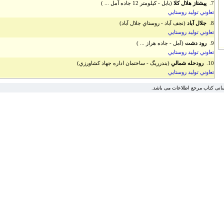
7.
پيشتاز هلال كلا
(بابل - کيلومتر 12 جاده آمل ... )
تعاوني توليد روستايي
8.
جلال آباد
(نجف آباد - روستاي جلال آباد)
تعاوني توليد روستايي
9.
رود دشت
(آمل - جاده هراز ... )
تعاوني توليد روستايي
10.
رودحله شمالي
(بندرريگ - ساختمان اداره جهاد کشاورزي)
تعاوني توليد روستايي
سانی کتاب مرجع اطلاعات می باشد