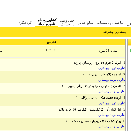
کشاورزی، دام،
حمل و نقل
ساختمان و تاسيسات
صنايع غذايي
گردشگری
طیور و آبزیان
کی
و لجستیک
جستجوی پیشرفته
نـتـایــج
1
2
3
تعداد: 25 مورد
صفحه
1.
اترك 2 چري
(فاروج - روستاي چري)
تعاوني توليد روستايي
2.
امامده
(لاهيجان - رودزنه ... )
تعاوني توليد روستايي
3.
اندلان
(اصفهان - کيلومتر 35 براآن جنوبي ... )
تعاوني توليد روستايي
4.
اوجاء دشت
(نکا - جاده نيروگاه ... )
تعاوني توليد روستايي
5.
ايثارگران آراز 2
(پلدشت - کيلومتر 36 جاده ماکو)
تعاوني توليد روستايي
6.
پرتو كشت كلاته رودبار
(سمنان - کلاته ... )
تعاوني توليد روستايي