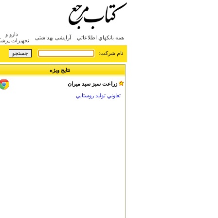
دارو و
همه بانکهاي اطلاعاتي
آرایشی بهداشتی
تجهیزات پزش
:نام شرکت
نتایج ویژه
زراعت سبز سيد ميران
تعاوني توليد روستايي